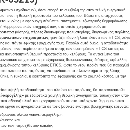
κλιματικού σχεδιασμού, όσον αφορά τη συμβολή της στην τελική ενεργειακή
ριο, είναι η θερμική προστασία του κελύφους του. Βάσει της υπάρχουσας
νεται κυρίως με εφαρμογή σύνθετων συστημάτων εξωτερικής θερμομόνωσης
ή θερμομονωτικών επιχρισμάτων, στα οποία χρησιμοποιούνται
όπετρα (κίσηρη), πέρλες διογκωμένης πολυστερίνης, διογκωμένος περλίτης
ομονωτικών επιχρισμάτων
, φαντάζει ιδανική λύση έναντι των ETICS, λόγ
λης και πάντα εφικτής εφαρμογής τους. Παρόλα αυτά όμως, η αποδοτικότητα
άτων, είναι περίπου στο ήμισυ αυτής των συστημάτων ETICS και ως εκ
ια ικανοποιητική θερμική προστασία του κελύφους. Το αντικείμενο του
ονωτικού επιχρίσματος με εξαιρετικές θερμομονωτικές ιδιότητες, εφάμιλλες
ρμομόνωσης τύπου κελύφους ETICS, ώστε το νέον προϊόν που θα παραχθεί
 στο πλαίσιο του παρόντος, να συνδυάσει τα πλεονεκτήματα της λύσης
ηκε, η ευκολία, η εφικτότητα της εφαρμογής και το χαμηλό κόστος, με την
είσα υψηλή αποδοτικότητα, στο πλαίσιο του παρόντος, θα παρασκευασθεί
εί-αερογέλης»
με εξαιρετικά χαμηλή θερμική αγωγιμότητα, τουλάχιστον υπο-
τικά αδρανή υλικά που χρησιμοποιούνται στα υπάρχοντα θερμομονωτικά
υ έργου κατηγοριοποιείται σε τρεις βασικές ενότητες βιομηχανικής έρευνας:
αδρανούς υλικού «οιονεί-αερογέλης»,
ίσματος και
τήτων των παραχθέντων υλικών,