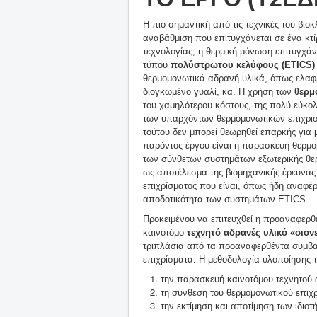
H πιο σημαντική από τις τεχνικές του βιο
αναβάθμιση που επιτυγχάνεται σε ένα κτί
τεχνολογίας, η θερμική μόνωση επιτυγχά
τύπου
πολύστρωτου κελύφους (ETICS)
θερμομονωτικά αδρανή υλικά, όπως ελαφρ
διογκωμένο γυαλί, κα. H χρήση των
θερμ
του χαμηλότερου κόστους, της πολύ εύκο
των υπαρχόντων θερμομονωτικών επιχρισμ
τούτου δεν μπορεί θεωρηθεί επαρκής για μ
παρόντος έργου είναι η παρασκευή θερμομ
των σύνθετων συστημάτων εξωτερικής θε
ως αποτέλεσμα της βιομηχανικής έρευνας
επιχρίσματος που είναι, όπως ήδη αναφέρθ
αποδοτικότητα των συστημάτων ETICS.
Προκειμένου να επιτευχθεί η προαναφερθ
καινοτόμο
τεχνητό αδρανές υλικό «οιον
τριπλάσια από τα προαναφερθέντα συμβα
επιχρίσματα. Η μεθοδολογία υλοποίησης το
την παρασκευή καινοτόμου τεχνητού 
τη σύνθεση του θερμομονωτικού επιχρ
την εκτίμηση και αποτίμηση των ιδιο