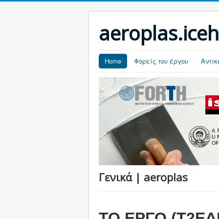
aeroplas.iceh
Home
Φορείς του έργου
Αντικ
Γενικά | aeroplas
ΤΟ ΕΡΓΟ (Τ2ΕΔ