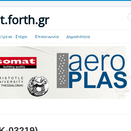
t.forth.gr
S
...
είμενο - Στόχοι
Επικοινωνία
Δημοσιότητα
Κ-03219)